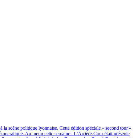
a scène politique lyonnaise. Cette édition spéciale « second tour »
 démocratique. Au menu cette semaine : L’Arrière-Cour était présente