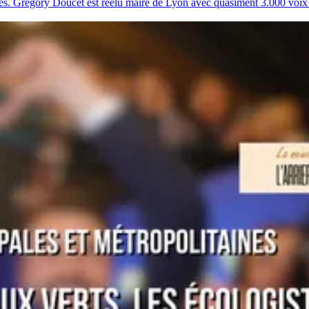
tes. Grégory Doucet est réélu maire de Lyon avec quasiment 3.000 voi