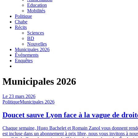
Education
Mobilités
Politique
Chabe
Récits
Sciences
BD
Nouvelles
Municipales 2026
Événements
Enquêtes
Municipales 2026
Le
23 mars 2026
Politique
Municipales 2026
Doucet sauve Lyon face à la vague de droit
Chaque semaine, Hugo Bachelet et Romain Zanol vous donnent rendez-vo
est incluse dans un abonnement à prix libre, nous vous invitons à nous