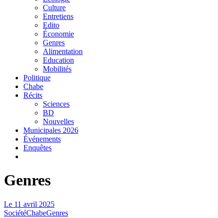
Culture
Entretiens
Edito
Économie
Genres
Alimentation
Education
Mobilités
Politique
Chabe
Récits
Sciences
BD
Nouvelles
Municipales 2026
Événements
Enquêtes
Genres
Le
11 avril 2025
Société
Chabe
Genres