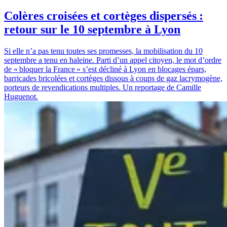
Colères croisées et cortèges dispersés :
retour sur le 10 septembre à Lyon
Si elle n’a pas tenu toutes ses promesses, la mobilisation du 10
septembre a tenu en haleine. Parti d’un appel citoyen, le mot d’ordre
de « bloquer la France » s’est décliné à Lyon en blocages épars,
barricades bricolées et cortèges dissous à coups de gaz lacrymogène,
porteurs de revendications multiples. Un reportage de Camille
Huguenot.