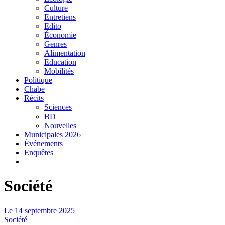
Culture
Entretiens
Edito
Économie
Genres
Alimentation
Education
Mobilités
Politique
Chabe
Récits
Sciences
BD
Nouvelles
Municipales 2026
Événements
Enquêtes
Société
Le
14 septembre 2025
Société