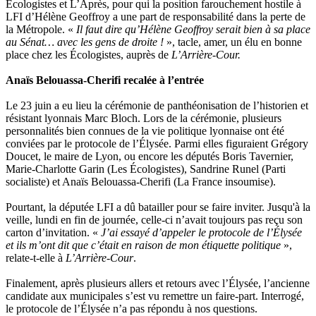
Écologistes et L’Après, pour qui la position farouchement hostile à
LFI d’Hélène Geoffroy a une part de responsabilité dans la perte de
la Métropole. «
Il faut dire qu’Hélène Geoffroy serait bien à sa place
au Sénat… avec les gens de droite !
», tacle, amer, un élu en bonne
place chez les Écologistes, auprès de
L’Arrière-Cour.
Anaïs Belouassa-Cherifi recalée à l’entrée
Le 23 juin a eu lieu la cérémonie de panthéonisation de l’historien et
résistant lyonnais Marc Bloch. Lors de la cérémonie, plusieurs
personnalités bien connues de la vie politique lyonnaise ont été
conviées par le protocole de l’Élysée. Parmi elles figuraient Grégory
Doucet, le maire de Lyon, ou encore les députés Boris Tavernier,
Marie-Charlotte Garin (Les Écologistes), Sandrine Runel (Parti
socialiste) et Anaïs Belouassa-Cherifi (La France insoumise).
Pourtant, la députée LFI a dû batailler pour se faire inviter. Jusqu'à la
veille, lundi en fin de journée, celle-ci n’avait toujours pas reçu son
carton d’invitation. «
J’ai essayé d’appeler le protocole de l’Élysée
et ils m’ont dit que c’était en raison de mon étiquette politique
»,
relate-t-elle à
L’Arrière-Cour
.
Finalement, après plusieurs allers et retours avec l’Élysée, l’ancienne
candidate aux municipales s’est vu remettre un faire-part. Interrogé,
le protocole de l’Élysée n’a pas répondu à nos questions.