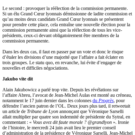
Le second : provoquer la réélection de la commission permanente.
Si un élu Grand Cœur lyonnais démissionne de ladite commission et
qu’au moins deux candidats Grand Cœur lyonnais se présentent
pour prendre cette place, cela entraîne une nouvelle élection pour la
commission permanente ainsi que la réélection de tous les vice-
présidents, ceux-ci devant obligatoirement être membres de la
commission permanente.
Dans les deux cas, il faut en passer par un vote et donc le risque
d’étaler les divisions d’une majorité que l’affaire a fait éclater en
trois groupes. Le statu quo, en revanche, lui évite d’engager de
nouvelles et difficiles négociations.
Jakubo vite dit
Alain Jakubowicz a parlé trop vite. Depuis les révélations sur
l’affaire Abreu, l’avocat de Jean-Michel Aulas est monté au créneau,
notamment le 17 juin dernier dans les colonnes
du
Progrès
, pour
défendre l’ancien patron de l’OL. Deux jours plus tard, il retweetait
un article de
Tribune de Lyon
annonçant que Véronique Sarselli
allait multiplier par quatre son indemnité de présidente du Sytral, en
commentant : «
Vous avez dit faute morale ? @grandlyon
»
.
Ironie
de l’histoire, le mercredi 24 juin avait lieu le premier conseil
d’administration de la présidence de Véronique Sarselli. Jean-Michel