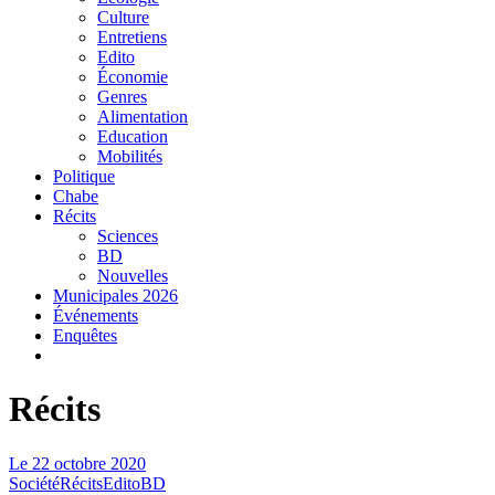
Culture
Entretiens
Edito
Économie
Genres
Alimentation
Education
Mobilités
Politique
Chabe
Récits
Sciences
BD
Nouvelles
Municipales 2026
Événements
Enquêtes
Récits
Le
22 octobre 2020
Société
Récits
Edito
BD