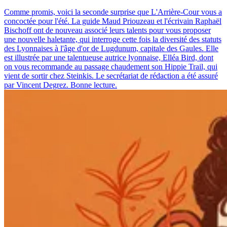
Comme promis, voici la seconde surprise que L'Arrière-Cour vous a
concoctée pour l'été. La guide Maud Priouzeau et l'écrivain Raphaël
Bischoff ont de nouveau associé leurs talents pour vous proposer
une nouvelle haletante, qui interroge cette fois la diversité des statuts
des Lyonnaises à l'âge d'or de Lugdunum, capitale des Gaules. Elle
est illustrée par une talentueuse autrice lyonnaise, Elléa Bird, dont
on vous recommande au passage chaudement son Hippie Trail, qui
vient de sortir chez Steinkis. Le secrétariat de rédaction a été assuré
par Vincent Degrez. Bonne lecture.