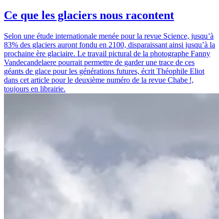
Ce que les glaciers nous racontent
Selon une étude internationale menée pour la revue Science, jusqu’à
83% des glaciers auront fondu en 2100, disparaissant ainsi jusqu’à la
prochaine ère glaciaire. Le travail pictural de la photographe Fanny
Vandecandelaere pourrait permettre de garder une trace de ces
géants de glace pour les générations futures, écrit Théophile Eliot
dans cet article pour le deuxième numéro de la revue Chabe !,
toujours en librairie.