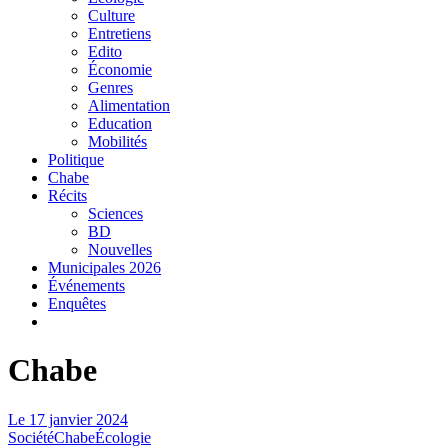
Culture
Entretiens
Edito
Économie
Genres
Alimentation
Education
Mobilités
Politique
Chabe
Récits
Sciences
BD
Nouvelles
Municipales 2026
Événements
Enquêtes
Chabe
Le
17 janvier 2024
Société
Chabe
Écologie