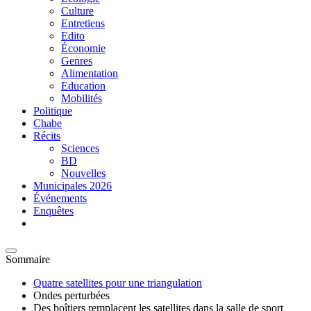
Culture
Entretiens
Edito
Économie
Genres
Alimentation
Education
Mobilités
Politique
Chabe
Récits
Sciences
BD
Nouvelles
Municipales 2026
Événements
Enquêtes
Sommaire
Quatre satellites pour une triangulation
Ondes perturbées
Des boîtiers remplacent les satellites dans la salle de sport