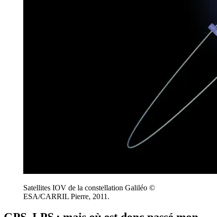
Satellites IOV de la constellation Galiléo ©
ESA/CARRIL Pierre, 2011.
GPS, LPS : mais où est donc passé mon