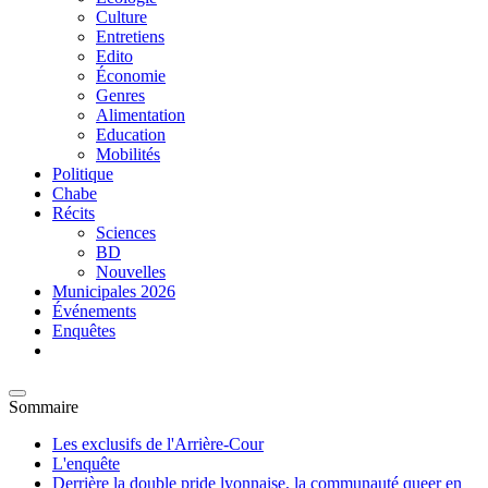
Culture
Entretiens
Edito
Économie
Genres
Alimentation
Education
Mobilités
Politique
Chabe
Récits
Sciences
BD
Nouvelles
Municipales 2026
Événements
Enquêtes
Sommaire
Les exclusifs de l'Arrière-Cour
L'enquête
Derrière la double pride lyonnaise, la communauté queer en