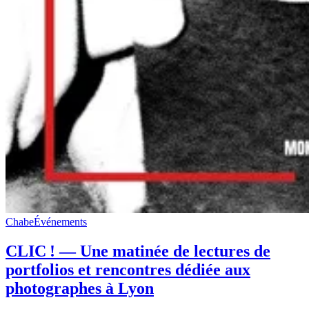
Chabe
Événements
CLIC ! — Une matinée de lectures de
portfolios et rencontres dédiée aux
photographes à Lyon